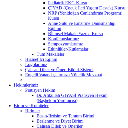
Pediatrik EKG Kursu
ÇİYAD (Çocuk İleri Yaşam Destek) Kursu
NRP (Yenidoğan Canlandırma Programı)
Kursu
Anne Sütü ve Emzirme Danışmanlığı
Eğitimi
Bi̇li̇msel Makale Yazma Kursu
Konferanslarımız
Sempozyumlarımız
Etkinlikler-Kutlamalar
Tüm Makaleler
Hizmet İçi Eğitim
Logolarımız
Çalışan Dilek ve Öneri Bildiri Sistemi
Engelli Vatandaşlarımıza Yönelik Mevzuat
Hekimlerimiz
Pratisyen Hekim
Dr. Atikullah GIYASİ Pratisyen Hekim
(Başhekim Yardımcısı)
Birim ve Komiteler
Birimler
Basın-İletişim ve Tanıtım Birimi
Beslenme ve Diyet Birimi
Çalışan Dilek ve Öneriler