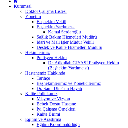
Kurumsal
Doktor Çalışma Listesi
Yönetim
Başhekim Vekili
Başhekim Yardımcısı
Kemal Serdaroğlu
Sağlık Bakım Hizmetleri Müdürü
İdari ve Mali İşler Müdür Vekili
Destek ve Kalite Hizmetleri Müdürü
Hekimlerimiz
Pratisyen Hekim
Dr. Atikullah GIYASİ Pratisyen Hekim
(Başhekim Yardımcısı)
Hastanemiz Hakkında
Tarihçe
Başhekimlerimiz ve Yöneticilerimiz
Dr. Sami Ulus' un Hayatı
Kalite Politikamız
Misyon ve Vizyon
Bebek Dostu Hastane
İyi Çalışma Örnekleri
Kalite Birimi
Eğitim ve Araştırma
Eğitim Koordinatörlüğü