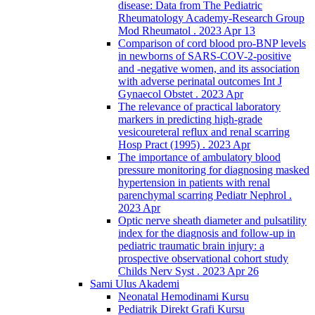
disease: Data from The Pediatric
Rheumatology Academy-Research Group
Mod Rheumatol . 2023 Apr 13
Comparison of cord blood pro-BNP levels
in newborns of SARS-COV-2-positive
and -negative women, and its association
with adverse perinatal outcomes Int J
Gynaecol Obstet . 2023 Apr
The relevance of practical laboratory
markers in predicting high-grade
vesicoureteral reflux and renal scarring
Hosp Pract (1995) . 2023 Apr
The importance of ambulatory blood
pressure monitoring for diagnosing masked
hypertension in patients with renal
parenchymal scarring Pediatr Nephrol .
2023 Apr
Optic nerve sheath diameter and pulsatility
index for the diagnosis and follow-up in
pediatric traumatic brain injury: a
prospective observational cohort study
Childs Nerv Syst . 2023 Apr 26
Sami Ulus Akademi
Neonatal Hemodinami Kursu
Pediatrik Direkt Grafi Kursu