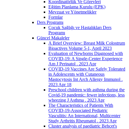
Koordinatörlük Ve Görevleri
Eğitim Planlama Kurulu (EPK)
Mevzuat ve Yönetmelikler
Formlar
Ders Programı
Çocuk Sağlığı ve Hastalıkları Ders
Programı
Güncel Makaleler
A Brief Overview: Breast Milk Colostrum
Bioactives Volume 5-1, April 2023
Evaluation of Newborns Diagnosed with
COVID-19: A Single-Center Experience
Am J Perinatol . 2023 Apr
COVID-19 Vaccines Are Safely Tolerated
in Adolescents with Cutaneous
Mastocytosis Int Arch Allergy Immunol .
2023 Apr 18
Preschool children with asthma during the
Covid-19 pandemic: fewer infections, less
wheezing J Asthma . 2023 Apr
The Characteristics of Patients With
COVID-19-Associated Pediatric
Vasculitis: An International, Multicenter
Study Arthritis Rheumatol . 2023 Apr
Cluster analysis of paediatric Behçet's