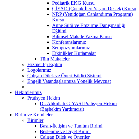
Pediatrik EKG Kursu
ÇİYAD (Çocuk İleri Yaşam Destek) Kursu
NRP (Yenidoğan Canlandırma Programı)
Kursu
Anne Sütü ve Emzirme Danışmanlığı
Eğitimi
Bi̇li̇msel Makale Yazma Kursu
Konferanslarımız
Sempozyumlarımız
Etkinlikler-Kutlamalar
Tüm Makaleler
Hizmet İçi Eğitim
Logolarımız
Çalışan Dilek ve Öneri Bildiri Sistemi
Engelli Vatandaşlarımıza Yönelik Mevzuat
Hekimlerimiz
Pratisyen Hekim
Dr. Atikullah GIYASİ Pratisyen Hekim
(Başhekim Yardımcısı)
Birim ve Komiteler
Birimler
Basın-İletişim ve Tanıtım Birimi
Beslenme ve Diyet Birimi
Çalışan Dilek ve Öneriler