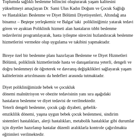
Toplumda sağlıklı beslenme bilincini oluşturarak yaşam kalitesini
yükseltmeyi amaçlayan Dr. Sami Ulus Kadın Doğum ve Çocuk Sağlığı
ve Hastalıkları Beslenme ve Diyet Bölümü Diyetisyenleri, Altındağ ana
binamız – Beştepe yerleşkemiz ve Balgat’taki polikliniğimiz yatarak tedavi
gören ve ayaktan Poliklinik hizmeti alan hastaların tıbbi beslenme
tedavilerini programlayarak, hasta iyileşme sürecini hızlandıracak beslenme
hizmetlerini vermekte olup uygulama ve takibini yapmaktadır.
Bireye özel bir beslenme planı hazırlayan Beslenme ve Diyet Hizmetleri
Bölümü, poliklinik hizmetlerinde hasta ve danışanlarına yeterli, dengeli ve
doğru beslenmeyi de öğreterek ve davranış değişiklikleri sağlayarak yaşam
kalitelerinin artırılmasını da hedefleri arasında tutmaktadır.
Diyet polikliniğimizde bebek ve çocukluk
dönemi malnütrisyon ve obezite tedavisinin yanı sıra aşağıdaki
hastaların beslenme ve diyet tedavisi de verilmektedir.
Yeterli dengeli beslenme, çocuk çağı diyabeti, gebelik-
emziklilik dönemi, yaşına uygun bebek çocuk beslenmesi, sindirim
sistemleri hastalıkları, alerji hastalıkları, metabolik hastalıklar gibi durumlar
için diyetler hazırlanıp hastalar düzenli aralıklarla kontrole çağırılmakta
eğitimleri verilmektedir.