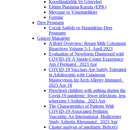
Koordinatörlük Ve Görevleri
Eğitim Planlama Kurulu (EPK)
Mevzuat ve Yönetmelikler
Formlar
Ders Programı
Çocuk Sağlığı ve Hastalıkları Ders
Programı
Güncel Makaleler
A Brief Overview: Breast Milk Colostrum
Bioactives Volume 5-1, April 2023
Evaluation of Newborns Diagnosed with
COVID-19: A Single-Center Experience
Am J Perinatol . 2023 Apr
COVID-19 Vaccines Are Safely Tolerated
in Adolescents with Cutaneous
Mastocytosis Int Arch Allergy Immunol .
2023 Apr 18
Preschool children with asthma during the
Covid-19 pandemic: fewer infections, less
wheezing J Asthma . 2023 Apr
The Characteristics of Patients With
COVID-19-Associated Pediatric
Vasculitis: An International, Multicenter
Study Arthritis Rheumatol . 2023 Apr
Cluster analysis of paediatric Behçet's