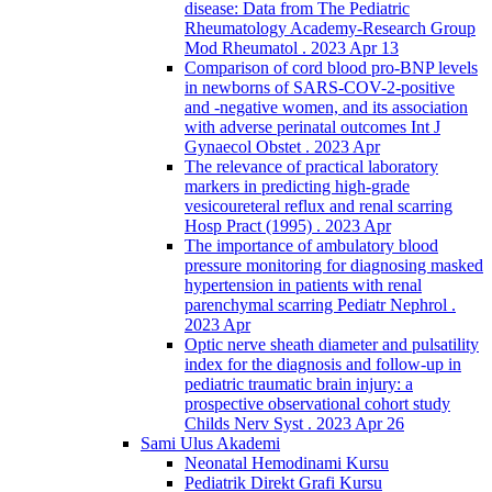
disease: Data from The Pediatric
Rheumatology Academy-Research Group
Mod Rheumatol . 2023 Apr 13
Comparison of cord blood pro-BNP levels
in newborns of SARS-COV-2-positive
and -negative women, and its association
with adverse perinatal outcomes Int J
Gynaecol Obstet . 2023 Apr
The relevance of practical laboratory
markers in predicting high-grade
vesicoureteral reflux and renal scarring
Hosp Pract (1995) . 2023 Apr
The importance of ambulatory blood
pressure monitoring for diagnosing masked
hypertension in patients with renal
parenchymal scarring Pediatr Nephrol .
2023 Apr
Optic nerve sheath diameter and pulsatility
index for the diagnosis and follow-up in
pediatric traumatic brain injury: a
prospective observational cohort study
Childs Nerv Syst . 2023 Apr 26
Sami Ulus Akademi
Neonatal Hemodinami Kursu
Pediatrik Direkt Grafi Kursu