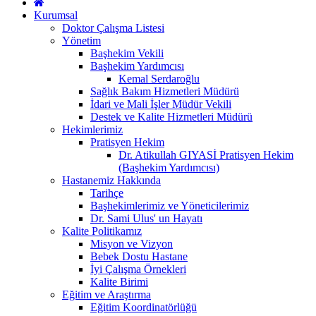
Kurumsal
Doktor Çalışma Listesi
Yönetim
Başhekim Vekili
Başhekim Yardımcısı
Kemal Serdaroğlu
Sağlık Bakım Hizmetleri Müdürü
İdari ve Mali İşler Müdür Vekili
Destek ve Kalite Hizmetleri Müdürü
Hekimlerimiz
Pratisyen Hekim
Dr. Atikullah GIYASİ Pratisyen Hekim
(Başhekim Yardımcısı)
Hastanemiz Hakkında
Tarihçe
Başhekimlerimiz ve Yöneticilerimiz
Dr. Sami Ulus' un Hayatı
Kalite Politikamız
Misyon ve Vizyon
Bebek Dostu Hastane
İyi Çalışma Örnekleri
Kalite Birimi
Eğitim ve Araştırma
Eğitim Koordinatörlüğü