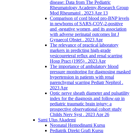
disease: Data from The Pediatric
Rheumatology Academy-Research Group
Mod Rheumatol . 2023 Apr 13
Comparison of cord blood pro-BNP levels
in newborns of SARS-COV-2-positive
and -negative women, and its association
with adverse perinatal outcomes Int J
Gynaecol Obstet . 2023 Apr
The relevance of practical laboratory
markers in predicting high-grade
vesicoureteral reflux and renal scarring
Hosp Pract (1995) . 2023 Apr
The importance of ambulatory blood
pressure monitoring for diagnosing masked
hypertension in patients with renal
parenchymal scarring Pediatr Nephrol .
2023 Apr
Optic nerve sheath diameter and pulsatility
index for the diagnosis and follow-up in
pediatric traumatic brain injury: a
prospective observational cohort study
Childs Nerv Syst . 2023 Apr 26
Sami Ulus Akademi
Neonatal Hemodinami Kursu
Pediatrik Direkt Grafi Kursu