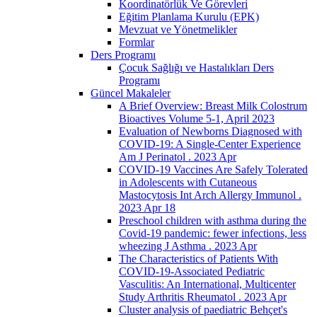
Koordinatörlük Ve Görevleri
Eğitim Planlama Kurulu (EPK)
Mevzuat ve Yönetmelikler
Formlar
Ders Programı
Çocuk Sağlığı ve Hastalıkları Ders
Programı
Güncel Makaleler
A Brief Overview: Breast Milk Colostrum
Bioactives Volume 5-1, April 2023
Evaluation of Newborns Diagnosed with
COVID-19: A Single-Center Experience
Am J Perinatol . 2023 Apr
COVID-19 Vaccines Are Safely Tolerated
in Adolescents with Cutaneous
Mastocytosis Int Arch Allergy Immunol .
2023 Apr 18
Preschool children with asthma during the
Covid-19 pandemic: fewer infections, less
wheezing J Asthma . 2023 Apr
The Characteristics of Patients With
COVID-19-Associated Pediatric
Vasculitis: An International, Multicenter
Study Arthritis Rheumatol . 2023 Apr
Cluster analysis of paediatric Behçet's