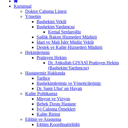
Kurumsal
Doktor Çalışma Listesi
Yönetim
Başhekim Vekili
Başhekim Yardımcısı
Kemal Serdaroğlu
Sağlık Bakım Hizmetleri Müdürü
İdari ve Mali İşler Müdür Vekili
Destek ve Kalite Hizmetleri Müdürü
Hekimlerimiz
Pratisyen Hekim
Dr. Atikullah GIYASİ Pratisyen Hekim
(Başhekim Yardımcısı)
Hastanemiz Hakkında
Tarihçe
Başhekimlerimiz ve Yöneticilerimiz
Dr. Sami Ulus' un Hayatı
Kalite Politikamız
Misyon ve Vizyon
Bebek Dostu Hastane
İyi Çalışma Örnekleri
Kalite Birimi
Eğitim ve Araştırma
Eğitim Koordinatörlüğü