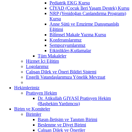
Pediatrik EKG Kursu
ÇİYAD (Çocuk İleri Yaşam Destek) Kursu
NRP (Yenidoğan Canlandırma Programı)
Kursu
Anne Sütü ve Emzirme Danışmanlığı
Eğitimi
Bi̇li̇msel Makale Yazma Kursu
Konferanslarımız
Sempozyumlarımız
Etkinlikler-Kutlamalar
Tüm Makaleler
Hizmet İçi Eğitim
Logolarımız
Çalışan Dilek ve Öneri Bildiri Sistemi
Engelli Vatandaşlarımıza Yönelik Mevzuat
Hekimlerimiz
Pratisyen Hekim
Dr. Atikullah GIYASİ Pratisyen Hekim
(Başhekim Yardımcısı)
Birim ve Komiteler
Birimler
Basın-İletişim ve Tanıtım Birimi
Beslenme ve Diyet Birimi
Çalışan Dilek ve Öneriler