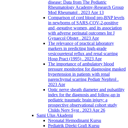
disease: Data from The Pediatric
Rheumatology Academy-Research Group
Mod Rheumatol . 2023 Apr 13
Comparison of cord blood pro-BNP levels
in newborns of SARS-COV-2-positive
and -negative women, and its association
with adverse perinatal outcomes Int J
Gynaecol Obstet . 2023 Apr
The relevance of practical laboratory
markers in predicting high-grade
vesicoureteral reflux and renal scarring
Hosp Pract (1995) . 2023 Apr
The importance of ambulatory blood
pressure monitoring for diagnosing masked
hypertension in patients with renal
parenchymal scarring Pediatr Nephrol .
2023 Apr
Optic nerve sheath diameter and pulsatility
index for the diagnosis and follow-up in
pediatric traumatic brain injury: a
prospective observational cohort study
Childs Nerv Syst . 2023 Apr 26
Sami Ulus Akademi
Neonatal Hemodinami Kursu
Pediatrik Direkt Grafi Kursu