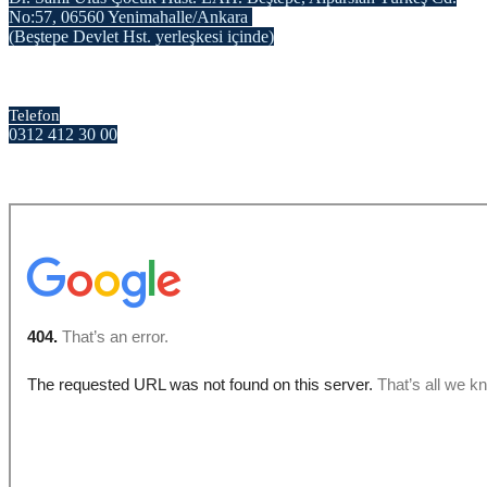
No:57, 06560 Yenimahalle/Ankara
(Beştepe Devlet Hst. yerleşkesi içinde)
Telefon
0312 412 30 00