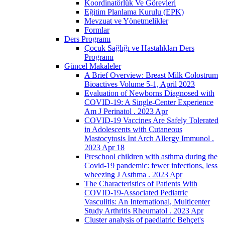
Koordinatörlük Ve Görevleri
Eğitim Planlama Kurulu (EPK)
Mevzuat ve Yönetmelikler
Formlar
Ders Programı
Çocuk Sağlığı ve Hastalıkları Ders
Programı
Güncel Makaleler
A Brief Overview: Breast Milk Colostrum
Bioactives Volume 5-1, April 2023
Evaluation of Newborns Diagnosed with
COVID-19: A Single-Center Experience
Am J Perinatol . 2023 Apr
COVID-19 Vaccines Are Safely Tolerated
in Adolescents with Cutaneous
Mastocytosis Int Arch Allergy Immunol .
2023 Apr 18
Preschool children with asthma during the
Covid-19 pandemic: fewer infections, less
wheezing J Asthma . 2023 Apr
The Characteristics of Patients With
COVID-19-Associated Pediatric
Vasculitis: An International, Multicenter
Study Arthritis Rheumatol . 2023 Apr
Cluster analysis of paediatric Behçet's