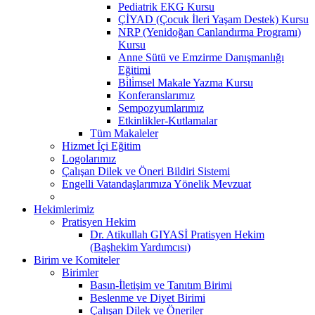
Pediatrik EKG Kursu
ÇİYAD (Çocuk İleri Yaşam Destek) Kursu
NRP (Yenidoğan Canlandırma Programı)
Kursu
Anne Sütü ve Emzirme Danışmanlığı
Eğitimi
Bi̇li̇msel Makale Yazma Kursu
Konferanslarımız
Sempozyumlarımız
Etkinlikler-Kutlamalar
Tüm Makaleler
Hizmet İçi Eğitim
Logolarımız
Çalışan Dilek ve Öneri Bildiri Sistemi
Engelli Vatandaşlarımıza Yönelik Mevzuat
Hekimlerimiz
Pratisyen Hekim
Dr. Atikullah GIYASİ Pratisyen Hekim
(Başhekim Yardımcısı)
Birim ve Komiteler
Birimler
Basın-İletişim ve Tanıtım Birimi
Beslenme ve Diyet Birimi
Çalışan Dilek ve Öneriler