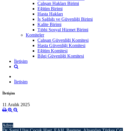
Çalışan Hakları Birimi
Eğitim Birimi
Hasta Hakları
İş Sağlığı ve Güvenliği Birimi
Kalite Birimi
Tıbbi Sosyal Hizmet Birimi
Komiteler
Çalışan Güvenliği Komitesi
Hasta Güvenliği Komitesi
Eğitim Komitesi
Bilgi Güvenliği Komitesi
İletişim
İletişim
İletişim
11 Aralık 2025
Adres
Dr. Sami Ulus Çocuk Hast. EAH. Beştepe, Alparslan Türkeş Cd.