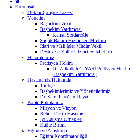
Kurumsal
Doktor Çalışma Listesi
Yönetim
Başhekim Vekili
Başhekim Yardımcısı
Kemal Serdaroğlu
Sağlık Bakım Hizmetleri Müdürü
İdari ve Mali İşler Müdür Vekili
Destek ve Kalite Hizmetleri Müdürü
Hekimlerimiz
Pratisyen Hekim
Dr. Atikullah GIYASİ Pratisyen Hekim
(Başhekim Yardımcısı)
Hastanemiz Hakkında
Tarihçe
Başhekimlerimiz ve Yöneticilerimiz
Dr. Sami Ulus' un Hayatı
Kalite Politikamız
Misyon ve Vizyon
Bebek Dostu Hastane
İyi Çalışma Örnekleri
Kalite Birimi
Eğitim ve Araştırma
Eğitim Koordinatörlüğü