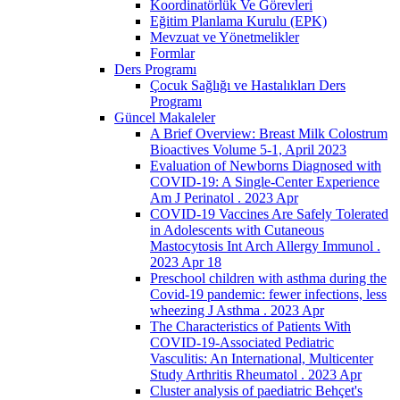
Koordinatörlük Ve Görevleri
Eğitim Planlama Kurulu (EPK)
Mevzuat ve Yönetmelikler
Formlar
Ders Programı
Çocuk Sağlığı ve Hastalıkları Ders
Programı
Güncel Makaleler
A Brief Overview: Breast Milk Colostrum
Bioactives Volume 5-1, April 2023
Evaluation of Newborns Diagnosed with
COVID-19: A Single-Center Experience
Am J Perinatol . 2023 Apr
COVID-19 Vaccines Are Safely Tolerated
in Adolescents with Cutaneous
Mastocytosis Int Arch Allergy Immunol .
2023 Apr 18
Preschool children with asthma during the
Covid-19 pandemic: fewer infections, less
wheezing J Asthma . 2023 Apr
The Characteristics of Patients With
COVID-19-Associated Pediatric
Vasculitis: An International, Multicenter
Study Arthritis Rheumatol . 2023 Apr
Cluster analysis of paediatric Behçet's