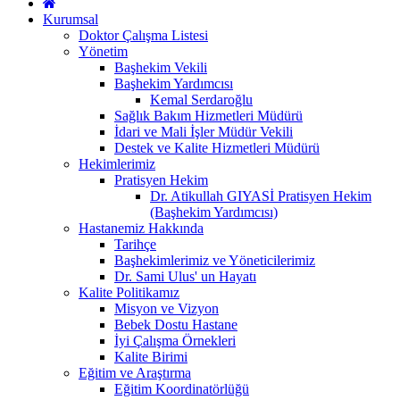
Kurumsal
Doktor Çalışma Listesi
Yönetim
Başhekim Vekili
Başhekim Yardımcısı
Kemal Serdaroğlu
Sağlık Bakım Hizmetleri Müdürü
İdari ve Mali İşler Müdür Vekili
Destek ve Kalite Hizmetleri Müdürü
Hekimlerimiz
Pratisyen Hekim
Dr. Atikullah GIYASİ Pratisyen Hekim
(Başhekim Yardımcısı)
Hastanemiz Hakkında
Tarihçe
Başhekimlerimiz ve Yöneticilerimiz
Dr. Sami Ulus' un Hayatı
Kalite Politikamız
Misyon ve Vizyon
Bebek Dostu Hastane
İyi Çalışma Örnekleri
Kalite Birimi
Eğitim ve Araştırma
Eğitim Koordinatörlüğü