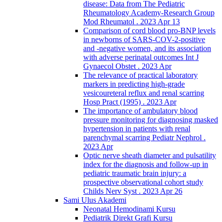
disease: Data from The Pediatric
Rheumatology Academy-Research Group
Mod Rheumatol . 2023 Apr 13
Comparison of cord blood pro-BNP levels
in newborns of SARS-COV-2-positive
and -negative women, and its association
with adverse perinatal outcomes Int J
Gynaecol Obstet . 2023 Apr
The relevance of practical laboratory
markers in predicting high-grade
vesicoureteral reflux and renal scarring
Hosp Pract (1995) . 2023 Apr
The importance of ambulatory blood
pressure monitoring for diagnosing masked
hypertension in patients with renal
parenchymal scarring Pediatr Nephrol .
2023 Apr
Optic nerve sheath diameter and pulsatility
index for the diagnosis and follow-up in
pediatric traumatic brain injury: a
prospective observational cohort study
Childs Nerv Syst . 2023 Apr 26
Sami Ulus Akademi
Neonatal Hemodinami Kursu
Pediatrik Direkt Grafi Kursu