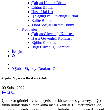
Çalışan Hakları Birimi
Eğitim Birimi
Hasta Hakları
İş Sağlığı ve Güvenliği Birimi
Kalite Birimi
Tıbbi Sosyal Hizmet Birimi
Komiteler
Çalışan Güvenliği Komitesi
Hasta Güvenliği Komitesi
Eğitim Komitesi
Bilgi Güvenliği Komitesi
İletişim
9 Şubat Sigarayı Bırakma Günü...
9 Şubat Sigarayı Bırakma Günü...
09 Şubat 2022
Çocuklar gündelik yaşam içerisinde bir şekilde sigara veya diğer
tütün ürünlerinin dumanlarına maruz kalırlar. Bu maruziyet evde,
arabada, alışveriş merkezlerinin girişlerinde, parklarda ve daha pek