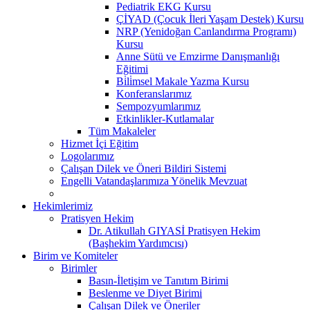
Pediatrik EKG Kursu
ÇİYAD (Çocuk İleri Yaşam Destek) Kursu
NRP (Yenidoğan Canlandırma Programı)
Kursu
Anne Sütü ve Emzirme Danışmanlığı
Eğitimi
Bi̇li̇msel Makale Yazma Kursu
Konferanslarımız
Sempozyumlarımız
Etkinlikler-Kutlamalar
Tüm Makaleler
Hizmet İçi Eğitim
Logolarımız
Çalışan Dilek ve Öneri Bildiri Sistemi
Engelli Vatandaşlarımıza Yönelik Mevzuat
Hekimlerimiz
Pratisyen Hekim
Dr. Atikullah GIYASİ Pratisyen Hekim
(Başhekim Yardımcısı)
Birim ve Komiteler
Birimler
Basın-İletişim ve Tanıtım Birimi
Beslenme ve Diyet Birimi
Çalışan Dilek ve Öneriler