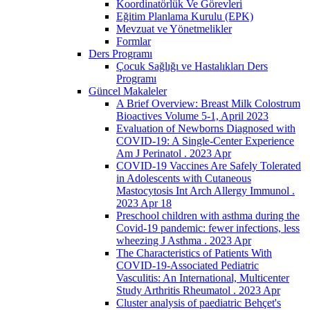
Koordinatörlük Ve Görevleri
Eğitim Planlama Kurulu (EPK)
Mevzuat ve Yönetmelikler
Formlar
Ders Programı
Çocuk Sağlığı ve Hastalıkları Ders
Programı
Güncel Makaleler
A Brief Overview: Breast Milk Colostrum
Bioactives Volume 5-1, April 2023
Evaluation of Newborns Diagnosed with
COVID-19: A Single-Center Experience
Am J Perinatol . 2023 Apr
COVID-19 Vaccines Are Safely Tolerated
in Adolescents with Cutaneous
Mastocytosis Int Arch Allergy Immunol .
2023 Apr 18
Preschool children with asthma during the
Covid-19 pandemic: fewer infections, less
wheezing J Asthma . 2023 Apr
The Characteristics of Patients With
COVID-19-Associated Pediatric
Vasculitis: An International, Multicenter
Study Arthritis Rheumatol . 2023 Apr
Cluster analysis of paediatric Behçet's