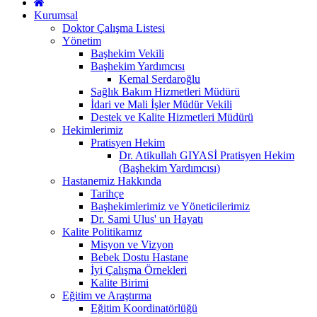
Kurumsal
Doktor Çalışma Listesi
Yönetim
Başhekim Vekili
Başhekim Yardımcısı
Kemal Serdaroğlu
Sağlık Bakım Hizmetleri Müdürü
İdari ve Mali İşler Müdür Vekili
Destek ve Kalite Hizmetleri Müdürü
Hekimlerimiz
Pratisyen Hekim
Dr. Atikullah GIYASİ Pratisyen Hekim
(Başhekim Yardımcısı)
Hastanemiz Hakkında
Tarihçe
Başhekimlerimiz ve Yöneticilerimiz
Dr. Sami Ulus' un Hayatı
Kalite Politikamız
Misyon ve Vizyon
Bebek Dostu Hastane
İyi Çalışma Örnekleri
Kalite Birimi
Eğitim ve Araştırma
Eğitim Koordinatörlüğü