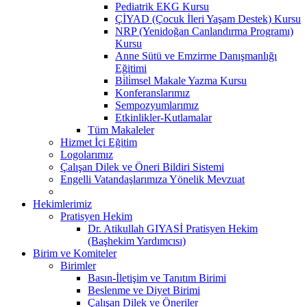
Pediatrik EKG Kursu
ÇİYAD (Çocuk İleri Yaşam Destek) Kursu
NRP (Yenidoğan Canlandırma Programı)
Kursu
Anne Sütü ve Emzirme Danışmanlığı
Eğitimi
Bi̇li̇msel Makale Yazma Kursu
Konferanslarımız
Sempozyumlarımız
Etkinlikler-Kutlamalar
Tüm Makaleler
Hizmet İçi Eğitim
Logolarımız
Çalışan Dilek ve Öneri Bildiri Sistemi
Engelli Vatandaşlarımıza Yönelik Mevzuat
Hekimlerimiz
Pratisyen Hekim
Dr. Atikullah GIYASİ Pratisyen Hekim
(Başhekim Yardımcısı)
Birim ve Komiteler
Birimler
Basın-İletişim ve Tanıtım Birimi
Beslenme ve Diyet Birimi
Çalışan Dilek ve Öneriler