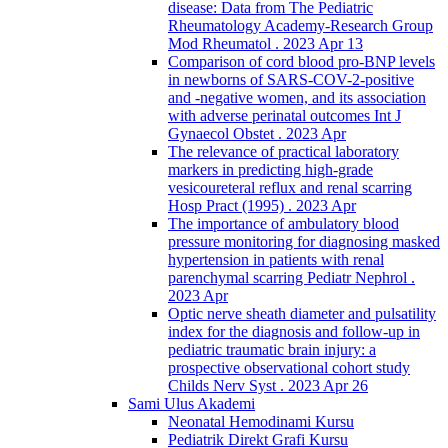
disease: Data from The Pediatric
Rheumatology Academy-Research Group
Mod Rheumatol . 2023 Apr 13
Comparison of cord blood pro-BNP levels
in newborns of SARS-COV-2-positive
and -negative women, and its association
with adverse perinatal outcomes Int J
Gynaecol Obstet . 2023 Apr
The relevance of practical laboratory
markers in predicting high-grade
vesicoureteral reflux and renal scarring
Hosp Pract (1995) . 2023 Apr
The importance of ambulatory blood
pressure monitoring for diagnosing masked
hypertension in patients with renal
parenchymal scarring Pediatr Nephrol .
2023 Apr
Optic nerve sheath diameter and pulsatility
index for the diagnosis and follow-up in
pediatric traumatic brain injury: a
prospective observational cohort study
Childs Nerv Syst . 2023 Apr 26
Sami Ulus Akademi
Neonatal Hemodinami Kursu
Pediatrik Direkt Grafi Kursu