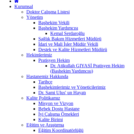
Kurumsal
Doktor Çalışma Listesi
Yönetim
Başhekim Vekili
Başhekim Yardımcısı
Kemal Serdaroğlu
Sağlık Bakım Hizmetleri Müdürü
İdari ve Mali İşler Müdür Vekili
Destek ve Kalite Hizmetleri Müdürü
Hekimlerimiz
Pratisyen Hekim
Dr. Atikullah GIYASİ Pratisyen Hekim
(Başhekim Yardımcısı)
Hastanemiz Hakkında
Tarihçe
Başhekimlerimiz ve Yöneticilerimiz
Dr. Sami Ulus' un Hayatı
Kalite Politikamız
Misyon ve Vizyon
Bebek Dostu Hastane
İyi Çalışma Örnekleri
Kalite Birimi
Eğitim ve Araştırma
Eğitim Koordinatörlüğü