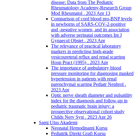
disease: Data from The Pediatric
Rheumatology Academy-Research Group
Mod Rheumatol . 2023 Apr 13
Comparison of cord blood pro-BNP levels
in newborns of SARS-COV-2-positive
and -negative women, and its association
with adverse perinatal outcomes Int J
Gynaecol Obstet . 2023 Apr
The relevance of practical laboratory
markers in predicting high-grade
vesicoureteral reflux and renal scarring
Hosp Pract (1995) . 2023 Apr
The importance of ambulatory blood
pressure monitoring for diagnosing masked
hypertension in patients with renal
parenchymal scarring Pediatr Nephrol .
2023 Apr
Optic nerve sheath diameter and pulsatility
index for the diagnosis and follow-up in
pediatric traumatic brain injury: a
prospective observational cohort study
Childs Nerv Syst . 2023 Apr 26
Sami Ulus Akademi
Neonatal Hemodinami Kursu
Pediatrik Direkt Grafi Kursu