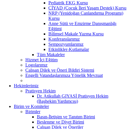
Pediatrik EKG Kursu
ÇİYAD (Çocuk İleri Yaşam Destek) Kursu
NRP (Yenidoğan Canlandırma Programı)
Kursu
Anne Sütü ve Emzirme Danışmanlığı
Eğitimi
Bi̇li̇msel Makale Yazma Kursu
Konferanslarımız
Sempozyumlarımız
Etkinlikler-Kutlamalar
Tüm Makaleler
Hizmet İçi Eğitim
Logolarımız
Çalışan Dilek ve Öneri Bildiri Sistemi
Engelli Vatandaşlarımıza Yönelik Mevzuat
Hekimlerimiz
Pratisyen Hekim
Dr. Atikullah GIYASİ Pratisyen Hekim
(Başhekim Yardımcısı)
Birim ve Komiteler
Birimler
Basın-İletişim ve Tanıtım Birimi
Beslenme ve Diyet Birimi
Çalışan Dilek ve Öneriler