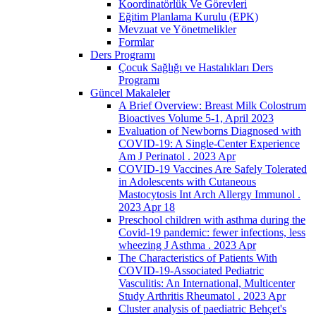
Koordinatörlük Ve Görevleri
Eğitim Planlama Kurulu (EPK)
Mevzuat ve Yönetmelikler
Formlar
Ders Programı
Çocuk Sağlığı ve Hastalıkları Ders
Programı
Güncel Makaleler
A Brief Overview: Breast Milk Colostrum
Bioactives Volume 5-1, April 2023
Evaluation of Newborns Diagnosed with
COVID-19: A Single-Center Experience
Am J Perinatol . 2023 Apr
COVID-19 Vaccines Are Safely Tolerated
in Adolescents with Cutaneous
Mastocytosis Int Arch Allergy Immunol .
2023 Apr 18
Preschool children with asthma during the
Covid-19 pandemic: fewer infections, less
wheezing J Asthma . 2023 Apr
The Characteristics of Patients With
COVID-19-Associated Pediatric
Vasculitis: An International, Multicenter
Study Arthritis Rheumatol . 2023 Apr
Cluster analysis of paediatric Behçet's