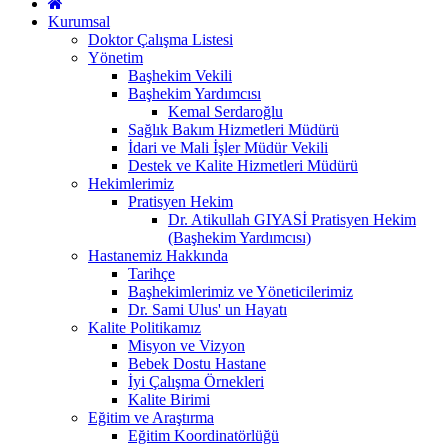
Kurumsal
Doktor Çalışma Listesi
Yönetim
Başhekim Vekili
Başhekim Yardımcısı
Kemal Serdaroğlu
Sağlık Bakım Hizmetleri Müdürü
İdari ve Mali İşler Müdür Vekili
Destek ve Kalite Hizmetleri Müdürü
Hekimlerimiz
Pratisyen Hekim
Dr. Atikullah GIYASİ Pratisyen Hekim
(Başhekim Yardımcısı)
Hastanemiz Hakkında
Tarihçe
Başhekimlerimiz ve Yöneticilerimiz
Dr. Sami Ulus' un Hayatı
Kalite Politikamız
Misyon ve Vizyon
Bebek Dostu Hastane
İyi Çalışma Örnekleri
Kalite Birimi
Eğitim ve Araştırma
Eğitim Koordinatörlüğü