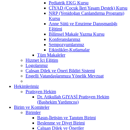
Pediatrik EKG Kursu
ÇİYAD (Çocuk İleri Yaşam Destek) Kursu
NRP (Yenidoğan Canlandırma Programı)
Kursu
Anne Sütü ve Emzirme Danışmanlığı
Eğitimi
Bi̇li̇msel Makale Yazma Kursu
Konferanslarımız
Sempozyumlarımız
Etkinlikler-Kutlamalar
Tüm Makaleler
Hizmet İçi Eğitim
Logolarımız
Çalışan Dilek ve Öneri Bildiri Sistemi
Engelli Vatandaşlarımıza Yönelik Mevzuat
Hekimlerimiz
Pratisyen Hekim
Dr. Atikullah GIYASİ Pratisyen Hekim
(Başhekim Yardımcısı)
Birim ve Komiteler
Birimler
Basın-İletişim ve Tanıtım Birimi
Beslenme ve Diyet Birimi
Çalışan Dilek ve Öneriler