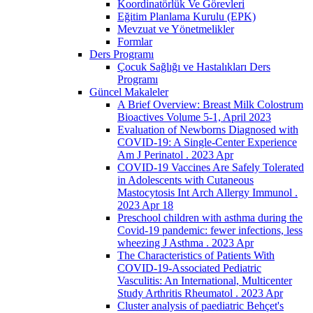
Koordinatörlük Ve Görevleri
Eğitim Planlama Kurulu (EPK)
Mevzuat ve Yönetmelikler
Formlar
Ders Programı
Çocuk Sağlığı ve Hastalıkları Ders
Programı
Güncel Makaleler
A Brief Overview: Breast Milk Colostrum
Bioactives Volume 5-1, April 2023
Evaluation of Newborns Diagnosed with
COVID-19: A Single-Center Experience
Am J Perinatol . 2023 Apr
COVID-19 Vaccines Are Safely Tolerated
in Adolescents with Cutaneous
Mastocytosis Int Arch Allergy Immunol .
2023 Apr 18
Preschool children with asthma during the
Covid-19 pandemic: fewer infections, less
wheezing J Asthma . 2023 Apr
The Characteristics of Patients With
COVID-19-Associated Pediatric
Vasculitis: An International, Multicenter
Study Arthritis Rheumatol . 2023 Apr
Cluster analysis of paediatric Behçet's