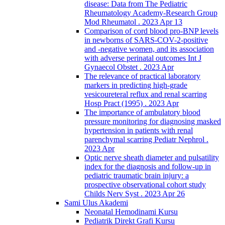
disease: Data from The Pediatric
Rheumatology Academy-Research Group
Mod Rheumatol . 2023 Apr 13
Comparison of cord blood pro-BNP levels
in newborns of SARS-COV-2-positive
and -negative women, and its association
with adverse perinatal outcomes Int J
Gynaecol Obstet . 2023 Apr
The relevance of practical laboratory
markers in predicting high-grade
vesicoureteral reflux and renal scarring
Hosp Pract (1995) . 2023 Apr
The importance of ambulatory blood
pressure monitoring for diagnosing masked
hypertension in patients with renal
parenchymal scarring Pediatr Nephrol .
2023 Apr
Optic nerve sheath diameter and pulsatility
index for the diagnosis and follow-up in
pediatric traumatic brain injury: a
prospective observational cohort study
Childs Nerv Syst . 2023 Apr 26
Sami Ulus Akademi
Neonatal Hemodinami Kursu
Pediatrik Direkt Grafi Kursu