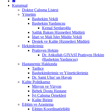
Kurumsal
Doktor Çalışma Listesi
Yönetim
Başhekim Vekili
Başhekim Yardımcısı
Kemal Serdaroğlu
Sağlık Bakım Hizmetleri Müdürü
İdari ve Mali İşler Müdür Vekili
Destek ve Kalite Hizmetleri Müdürü
Hekimlerimiz
Pratisyen Hekim
Dr. Atikullah GIYASİ Pratisyen Hekim
(Başhekim Yardımcısı)
Hastanemiz Hakkında
Tarihçe
Başhekimlerimiz ve Yöneticilerimiz
Dr. Sami Ulus' un Hayatı
Kalite Politikamız
Misyon ve Vizyon
Bebek Dostu Hastane
İyi Çalışma Örnekleri
Kalite Birimi
Eğitim ve Araştırma
Eğitim Koordinatörlüğü