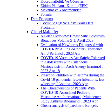
Koordinatörlük Ve Görevleri
Eğitim Planlama Kurulu (EPK)
Mevzuat ve Yönetmelikler
Formlar
Ders Programı
Çocuk Sağlığı ve Hastalıkları Ders
Programı
Güncel Makaleler
A Brief Overview: Breast Milk Colostrum
Bioactives Volume 5-1, April 2023
Evaluation of Newborns Diagnosed with
COVID-19: A Single-Center Experience
Am J Perinatol . 2023 Apr
COVID-19 Vaccines Are Safely Tolerated
in Adolescents with Cutaneous
Mastocytosis Int Arch Allergy Immunol .
2023 Apr 18
Preschool children with asthma during the
Covid-19 pandemic: fewer infections, less
wheezing J Asthma . 2023 Apr
The Characteristics of Patients With
COVID-19-Associated Pediatric
Vasculitis: An International, Multicenter
Study Arthritis Rheumatol . 2023 Apr
Cluster analysis of paediatric Behçet's