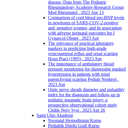
disease: Data from The Pediatric
Rheumatology Academy-Research Group
Mod Rheumatol . 2023 Apr 13
Comparison of cord blood pro-BNP levels
in newborns of SARS-COV-2-positive
and -negative women, and its association
with adverse perinatal outcomes Int J
Gynaecol Obstet . 2023 Apr
The relevance of practical laboratory
markers in predicting high-grade
vesicoureteral reflux and renal scarring
Hosp Pract (1995) . 2023 Apr
The importance of ambulatory blood
pressure monitoring for diagnosing masked
hypertension in patients with renal
parenchymal scarring Pediatr Nephrol .
2023 Apr
Optic nerve sheath diameter and pulsatility
index for the diagnosis and follow-up in
pediatric traumatic brain injury: a
prospective observational cohort study
Childs Nerv Syst . 2023 Apr 26
Sami Ulus Akademi
Neonatal Hemodinami Kursu
Pediatrik Direkt Grafi Kursu