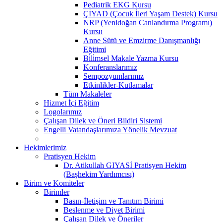
Pediatrik EKG Kursu
ÇİYAD (Çocuk İleri Yaşam Destek) Kursu
NRP (Yenidoğan Canlandırma Programı)
Kursu
Anne Sütü ve Emzirme Danışmanlığı
Eğitimi
Bi̇li̇msel Makale Yazma Kursu
Konferanslarımız
Sempozyumlarımız
Etkinlikler-Kutlamalar
Tüm Makaleler
Hizmet İçi Eğitim
Logolarımız
Çalışan Dilek ve Öneri Bildiri Sistemi
Engelli Vatandaşlarımıza Yönelik Mevzuat
Hekimlerimiz
Pratisyen Hekim
Dr. Atikullah GIYASİ Pratisyen Hekim
(Başhekim Yardımcısı)
Birim ve Komiteler
Birimler
Basın-İletişim ve Tanıtım Birimi
Beslenme ve Diyet Birimi
Çalışan Dilek ve Öneriler