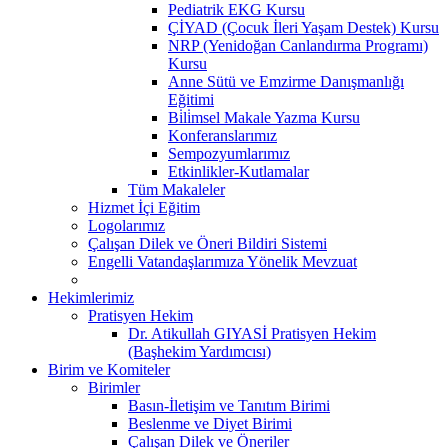
Pediatrik EKG Kursu
ÇİYAD (Çocuk İleri Yaşam Destek) Kursu
NRP (Yenidoğan Canlandırma Programı)
Kursu
Anne Sütü ve Emzirme Danışmanlığı
Eğitimi
Bi̇li̇msel Makale Yazma Kursu
Konferanslarımız
Sempozyumlarımız
Etkinlikler-Kutlamalar
Tüm Makaleler
Hizmet İçi Eğitim
Logolarımız
Çalışan Dilek ve Öneri Bildiri Sistemi
Engelli Vatandaşlarımıza Yönelik Mevzuat
Hekimlerimiz
Pratisyen Hekim
Dr. Atikullah GIYASİ Pratisyen Hekim
(Başhekim Yardımcısı)
Birim ve Komiteler
Birimler
Basın-İletişim ve Tanıtım Birimi
Beslenme ve Diyet Birimi
Çalışan Dilek ve Öneriler