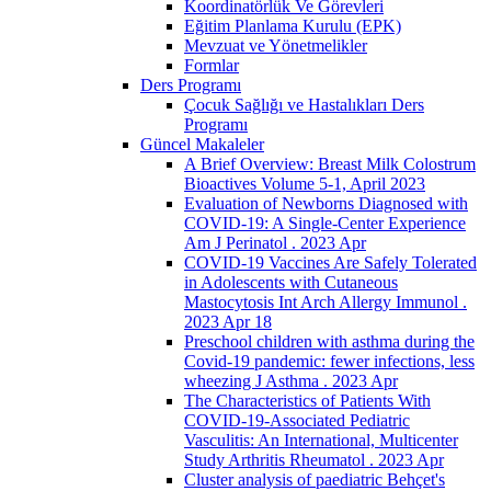
Koordinatörlük Ve Görevleri
Eğitim Planlama Kurulu (EPK)
Mevzuat ve Yönetmelikler
Formlar
Ders Programı
Çocuk Sağlığı ve Hastalıkları Ders
Programı
Güncel Makaleler
A Brief Overview: Breast Milk Colostrum
Bioactives Volume 5-1, April 2023
Evaluation of Newborns Diagnosed with
COVID-19: A Single-Center Experience
Am J Perinatol . 2023 Apr
COVID-19 Vaccines Are Safely Tolerated
in Adolescents with Cutaneous
Mastocytosis Int Arch Allergy Immunol .
2023 Apr 18
Preschool children with asthma during the
Covid-19 pandemic: fewer infections, less
wheezing J Asthma . 2023 Apr
The Characteristics of Patients With
COVID-19-Associated Pediatric
Vasculitis: An International, Multicenter
Study Arthritis Rheumatol . 2023 Apr
Cluster analysis of paediatric Behçet's