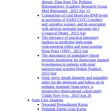
disease: Data from The Pediatric
Rheumatology Academy-Research Group
Mod Rheumatol . 2023 Apr 13
Comparison of cord blood pro-BNP levels
in newborns of SARS-COV-2-positive
and -negative women, and its association
with adverse perinatal outcomes Int J
Gynaecol Obstet . 2023 Apr
The relevance of practical laboratory
markers in predicting high-grade
vesicoureteral reflux and renal scarring
Hosp Pract (1995) . 2023 Apr
The importance of ambulatory blood
pressure monitoring for diagnosing masked
hypertension in patients with renal
parenchymal scarring Pediatr Nephrol .
2023 Apr
Optic nerve sheath diameter and pulsatility
index for the diagnosis and follow-up in
pediatric traumatic brain injury: a
prospective observational cohort study
Childs Nerv Syst . 2023 Apr 26
Sami Ulus Akademi
Neonatal Hemodinami Kursu
Pediatrik Direkt Grafi Kursu