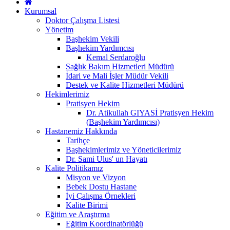
Kurumsal
Doktor Çalışma Listesi
Yönetim
Başhekim Vekili
Başhekim Yardımcısı
Kemal Serdaroğlu
Sağlık Bakım Hizmetleri Müdürü
İdari ve Mali İşler Müdür Vekili
Destek ve Kalite Hizmetleri Müdürü
Hekimlerimiz
Pratisyen Hekim
Dr. Atikullah GIYASİ Pratisyen Hekim
(Başhekim Yardımcısı)
Hastanemiz Hakkında
Tarihçe
Başhekimlerimiz ve Yöneticilerimiz
Dr. Sami Ulus' un Hayatı
Kalite Politikamız
Misyon ve Vizyon
Bebek Dostu Hastane
İyi Çalışma Örnekleri
Kalite Birimi
Eğitim ve Araştırma
Eğitim Koordinatörlüğü