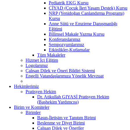
Pediatrik EKG Kursu
ÇİYAD (Çocuk İleri Yaşam Destek) Kursu
NRP (Yenidoğan Canlandırma Programı)
Kursu
Anne Sütü ve Emzirme Danışmanlığı
Eğitimi
Bi̇li̇msel Makale Yazma Kursu
Konferanslarımız
Sempozyumlarımız
Etkinlikler-Kutlamalar
Tüm Makaleler
Hizmet İçi Eğitim
Logolarımız
Çalışan Dilek ve Öneri Bildiri Sistemi
Engelli Vatandaşlarımıza Yönelik Mevzuat
Hekimlerimiz
Pratisyen Hekim
Dr. Atikullah GIYASİ Pratisyen Hekim
(Başhekim Yardımcısı)
Birim ve Komiteler
Birimler
Basın-İletişim ve Tanıtım Birimi
Beslenme ve Diyet Birimi
Çalışan Dilek ve Öneriler