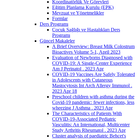
Koordinatörlük Ve Görevleri
Eğitim Planlama Kurulu (EPK)
Mevzuat ve Yönetmelikler
Formlar
Ders Programı
Çocuk Sağlığı ve Hastalıkları Ders
Programı
Güncel Makaleler
A Brief Overview: Breast Milk Colostrum
Bioactives Volume 5-1, April 2023
Evaluation of Newborns Diagnosed with
COVID-19: A Single-Center Experience
Am J Perinatol . 2023 Apr
COVID-19 Vaccines Are Safely Tolerated
in Adolescents with Cutaneous
Mastocytosis Int Arch Allergy Immunol .
2023 Apr 18
Preschool children with asthma during the
Covid-19 pandemic: fewer infections, less
wheezing J Asthma . 2023 Apr
The Characteristics of Patients With
COVID-19-Associated Pediatric
Vasculitis: An International, Multicenter
Study Arthritis Rheumatol . 2023 Apr
Cluster analysis of paediatric Behçet's