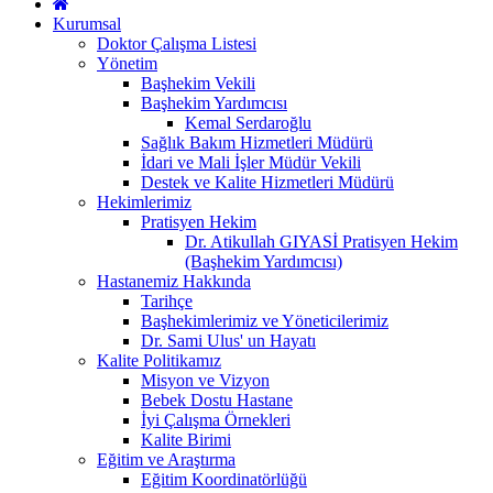
Kurumsal
Doktor Çalışma Listesi
Yönetim
Başhekim Vekili
Başhekim Yardımcısı
Kemal Serdaroğlu
Sağlık Bakım Hizmetleri Müdürü
İdari ve Mali İşler Müdür Vekili
Destek ve Kalite Hizmetleri Müdürü
Hekimlerimiz
Pratisyen Hekim
Dr. Atikullah GIYASİ Pratisyen Hekim
(Başhekim Yardımcısı)
Hastanemiz Hakkında
Tarihçe
Başhekimlerimiz ve Yöneticilerimiz
Dr. Sami Ulus' un Hayatı
Kalite Politikamız
Misyon ve Vizyon
Bebek Dostu Hastane
İyi Çalışma Örnekleri
Kalite Birimi
Eğitim ve Araştırma
Eğitim Koordinatörlüğü