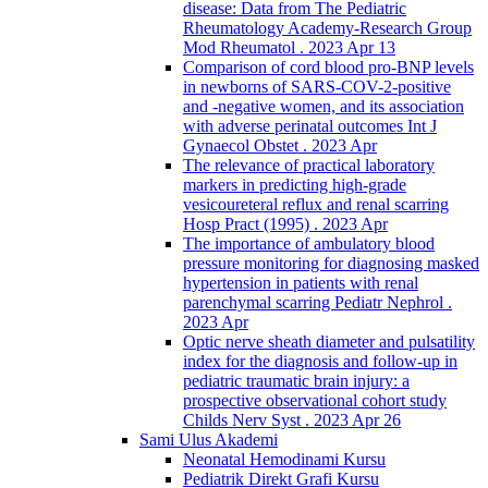
disease: Data from The Pediatric
Rheumatology Academy-Research Group
Mod Rheumatol . 2023 Apr 13
Comparison of cord blood pro-BNP levels
in newborns of SARS-COV-2-positive
and -negative women, and its association
with adverse perinatal outcomes Int J
Gynaecol Obstet . 2023 Apr
The relevance of practical laboratory
markers in predicting high-grade
vesicoureteral reflux and renal scarring
Hosp Pract (1995) . 2023 Apr
The importance of ambulatory blood
pressure monitoring for diagnosing masked
hypertension in patients with renal
parenchymal scarring Pediatr Nephrol .
2023 Apr
Optic nerve sheath diameter and pulsatility
index for the diagnosis and follow-up in
pediatric traumatic brain injury: a
prospective observational cohort study
Childs Nerv Syst . 2023 Apr 26
Sami Ulus Akademi
Neonatal Hemodinami Kursu
Pediatrik Direkt Grafi Kursu