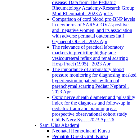
disease: Data from The Pediatric
Rheumatology Academy-Research Group
Mod Rheumatol . 2023 Apr 13
Comparison of cord blood pro-BNP levels
in newborns of SARS-COV-2-positive
and -negative women, and its association
with adverse perinatal outcomes Int J
Gynaecol Obstet . 2023 Apr
The relevance of practical laboratory
markers in predicting high-grade
vesicoureteral reflux and renal scarring
Hosp Pract (1995) . 2023 Apr
The importance of ambulatory blood
pressure monitoring for diagnosing masked
hypertension in patients with renal
parenchymal scarring Pediatr Nephrol .
2023 Apr
Optic nerve sheath diameter and pulsatility
index for the diagnosis and follow-up in
pediatric traumatic brain injury: a
prospective observational cohort study
Childs Nerv Syst . 2023 Apr 26
Sami Ulus Akademi
Neonatal Hemodinami Kursu
Pediatrik Direkt Grafi Kursu