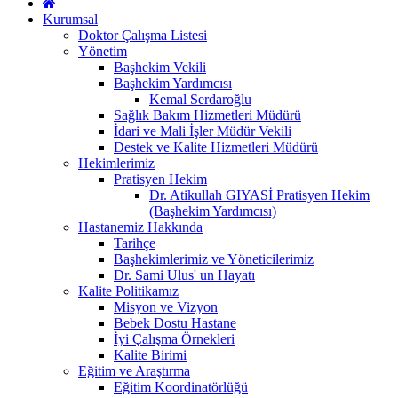
Kurumsal
Doktor Çalışma Listesi
Yönetim
Başhekim Vekili
Başhekim Yardımcısı
Kemal Serdaroğlu
Sağlık Bakım Hizmetleri Müdürü
İdari ve Mali İşler Müdür Vekili
Destek ve Kalite Hizmetleri Müdürü
Hekimlerimiz
Pratisyen Hekim
Dr. Atikullah GIYASİ Pratisyen Hekim
(Başhekim Yardımcısı)
Hastanemiz Hakkında
Tarihçe
Başhekimlerimiz ve Yöneticilerimiz
Dr. Sami Ulus' un Hayatı
Kalite Politikamız
Misyon ve Vizyon
Bebek Dostu Hastane
İyi Çalışma Örnekleri
Kalite Birimi
Eğitim ve Araştırma
Eğitim Koordinatörlüğü