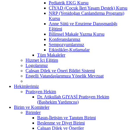
Pediatrik EKG Kursu
ÇİYAD (Çocuk İleri Yaşam Destek) Kursu
NRP (Yenidoğan Canlandırma Programı)
Kursu
Anne Sütü ve Emzirme Danışmanlığı
Eğitimi
Bi̇li̇msel Makale Yazma Kursu
Konferanslarımız
Sempozyumlarımız
Etkinlikler-Kutlamalar
Tüm Makaleler
Hizmet İçi Eğitim
Logolarımız
Çalışan Dilek ve Öneri Bildiri Sistemi
Engelli Vatandaşlarımıza Yönelik Mevzuat
Hekimlerimiz
Pratisyen Hekim
Dr. Atikullah GIYASİ Pratisyen Hekim
(Başhekim Yardımcısı)
Birim ve Komiteler
Birimler
Basın-İletişim ve Tanıtım Birimi
Beslenme ve Diyet Birimi
Çalışan Dilek ve Öneriler