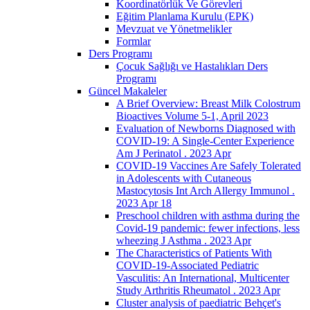
Koordinatörlük Ve Görevleri
Eğitim Planlama Kurulu (EPK)
Mevzuat ve Yönetmelikler
Formlar
Ders Programı
Çocuk Sağlığı ve Hastalıkları Ders
Programı
Güncel Makaleler
A Brief Overview: Breast Milk Colostrum
Bioactives Volume 5-1, April 2023
Evaluation of Newborns Diagnosed with
COVID-19: A Single-Center Experience
Am J Perinatol . 2023 Apr
COVID-19 Vaccines Are Safely Tolerated
in Adolescents with Cutaneous
Mastocytosis Int Arch Allergy Immunol .
2023 Apr 18
Preschool children with asthma during the
Covid-19 pandemic: fewer infections, less
wheezing J Asthma . 2023 Apr
The Characteristics of Patients With
COVID-19-Associated Pediatric
Vasculitis: An International, Multicenter
Study Arthritis Rheumatol . 2023 Apr
Cluster analysis of paediatric Behçet's