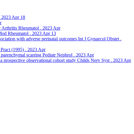
. 2023 Apr 18
r
y Arthritis Rheumatol . 2023 Apr
 Mod Rheumatol . 2023 Apr 13
iation with adverse perinatal outcomes Int J Gynaecol Obstet .
p Pract (1995) . 2023 Apr
l parenchymal scarring Pediatr Nephrol . 2023 Apr
y: a prospective observational cohort study Childs Nerv Syst . 2023 Apr