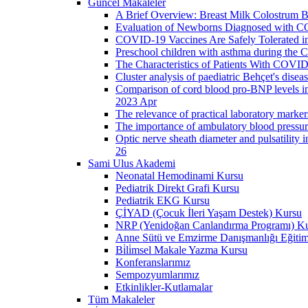
Güncel Makaleler
A Brief Overview: Breast Milk Colostrum B
Evaluation of Newborns Diagnosed with CO
COVID-19 Vaccines Are Safely Tolerated in
Preschool children with asthma during the 
The Characteristics of Patients With COVID-
Cluster analysis of paediatric Behçet's d
Comparison of cord blood pro-BNP levels in
2023 Apr
The relevance of practical laboratory marker
The importance of ambulatory blood pressur
Optic nerve sheath diameter and pulsatility 
26
Sami Ulus Akademi
Neonatal Hemodinami Kursu
Pediatrik Direkt Grafi Kursu
Pediatrik EKG Kursu
ÇİYAD (Çocuk İleri Yaşam Destek) Kursu
NRP (Yenidoğan Canlandırma Programı) K
Anne Sütü ve Emzirme Danışmanlığı Eğitim
Bi̇li̇msel Makale Yazma Kursu
Konferanslarımız
Sempozyumlarımız
Etkinlikler-Kutlamalar
Tüm Makaleler