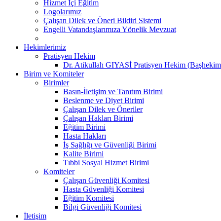
Hizmet İçi Eğitim
Logolarımız
Çalışan Dilek ve Öneri Bildiri Sistemi
Engelli Vatandaşlarımıza Yönelik Mevzuat
Hekimlerimiz
Pratisyen Hekim
Dr. Atikullah GIYASİ Pratisyen Hekim (Başhekim
Birim ve Komiteler
Birimler
Basın-İletişim ve Tanıtım Birimi
Beslenme ve Diyet Birimi
Çalışan Dilek ve Öneriler
Çalışan Hakları Birimi
Eğitim Birimi
Hasta Hakları
İş Sağlığı ve Güvenliği Birimi
Kalite Birimi
Tıbbi Sosyal Hizmet Birimi
Komiteler
Çalışan Güvenliği Komitesi
Hasta Güvenliği Komitesi
Eğitim Komitesi
Bilgi Güvenliği Komitesi
İletişim