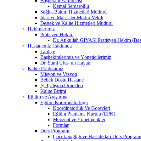
Başhekim Yardımcısı
Kemal Serdaroğlu
Sağlık Bakım Hizmetleri Müdürü
İdari ve Mali İşler Müdür Vekili
Destek ve Kalite Hizmetleri Müdürü
Hekimlerimiz
Pratisyen Hekim
Dr. Atikullah GIYASİ Pratisyen Hekim (Baş
Hastanemiz Hakkında
Tarihçe
Başhekimlerimiz ve Yöneticilerimiz
Dr. Sami Ulus' un Hayatı
Kalite Politikamız
Misyon ve Vizyon
Bebek Dostu Hastane
İyi Çalışma Örnekleri
Kalite Birimi
Eğitim ve Araştırma
Eğitim Koordinatörlüğü
Koordinatörlük Ve Görevleri
Eğitim Planlama Kurulu (EPK)
Mevzuat ve Yönetmelikler
Formlar
Ders Programı
Çocuk Sağlığı ve Hastalıkları Ders Program