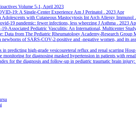
ioactives Volume 5-1, April 2023
VID-19: A Single-Center Experience Am J Perinatol . 2023 Apr
 Adolescents with Cutaneous Mastocytosis Int Arch Allergy Immunol 
Covid-19 pandemic: fewer infections, less wheezing J Asthma . 2023 Ap
19-Associated Pediatric Vasculitis: An International, Multicenter Stud
isease: Data from The Pediatric Rheumatology Academy-Research Group
 newborns of SARS-COV-2-positive and -negative women, and its assoc
s in predicting high-grade vesicoureteral reflux and renal scarring Hos
e monitoring for diagnosing masked hypertension in patients with rena
index for the diagnosis and follow-up in pediatric traumatic brain injur
ursu
i